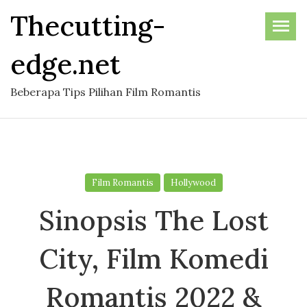
Skip
Thecutting-
to
the
edge.net
content
Beberapa Tips Pilihan Film Romantis
Film Romantis
Hollywood
Sinopsis The Lost
City, Film Komedi
Romantis 2022 &