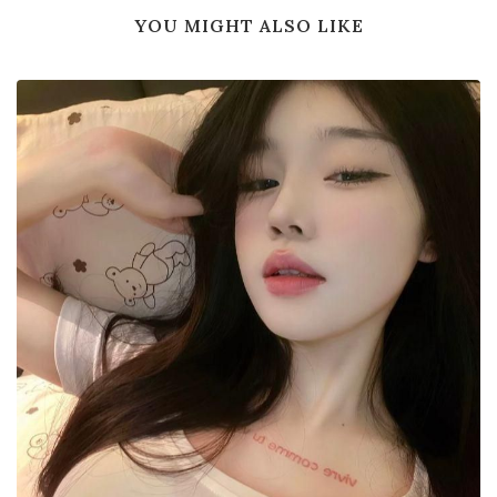
YOU MIGHT ALSO LIKE