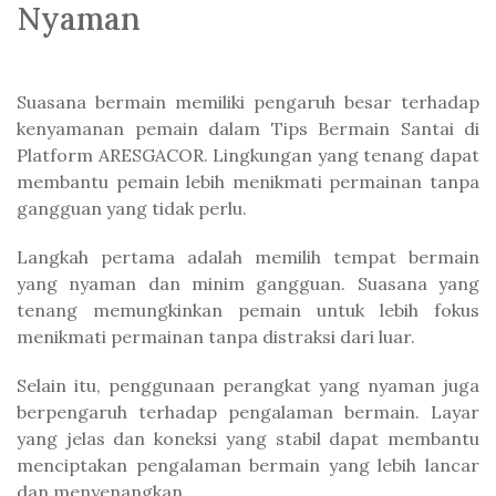
Nyaman
Suasana bermain memiliki pengaruh besar terhadap
kenyamanan pemain dalam Tips Bermain Santai di
Platform ARESGACOR. Lingkungan yang tenang dapat
membantu pemain lebih menikmati permainan tanpa
gangguan yang tidak perlu.
Langkah pertama adalah memilih tempat bermain
yang nyaman dan minim gangguan. Suasana yang
tenang memungkinkan pemain untuk lebih fokus
menikmati permainan tanpa distraksi dari luar.
Selain itu, penggunaan perangkat yang nyaman juga
berpengaruh terhadap pengalaman bermain. Layar
yang jelas dan koneksi yang stabil dapat membantu
menciptakan pengalaman bermain yang lebih lancar
dan menyenangkan.