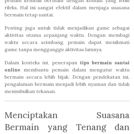
pemain kembali bermain dengan kondisi yang lebih
rileks. Hal ini sangat efektif dalam menjaga suasana
bermain tetap santai.
Penting juga untuk tidak menjadikan game sebagai
aktivitas utama sepanjang waktu. Dengan membagi
waktu secara seimbang, pemain dapat menikmati
game tanpa mengganggu aktivitas lainnya.
Dalam konteks ini, penerapan
tips bermain santai
online
membantu pemain dalam mengatur waktu
bermain secara lebih bijak. Dengan pendekatan ini,
pengalaman bermain menjadi lebih nyaman dan tidak
menimbulkan tekanan.
Menciptakan Suasana
Bermain yang Tenang dan