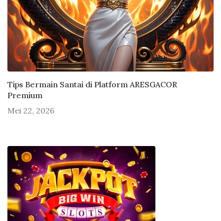
Tips Bermain Santai di Platform ARESGACOR
Premium
Mei 22, 2026