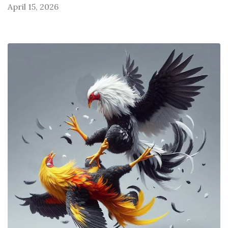
April 15, 2026