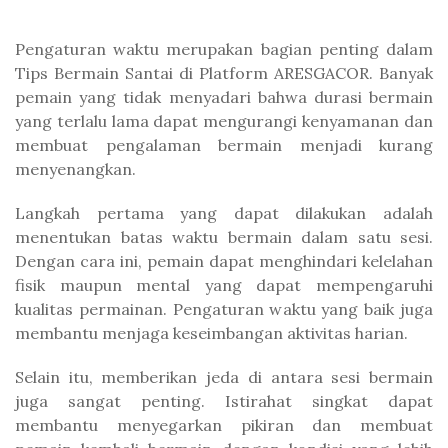
Pengaturan waktu merupakan bagian penting dalam
Tips Bermain Santai di Platform ARESGACOR. Banyak
pemain yang tidak menyadari bahwa durasi bermain
yang terlalu lama dapat mengurangi kenyamanan dan
membuat pengalaman bermain menjadi kurang
menyenangkan.
Langkah pertama yang dapat dilakukan adalah
menentukan batas waktu bermain dalam satu sesi.
Dengan cara ini, pemain dapat menghindari kelelahan
fisik maupun mental yang dapat mempengaruhi
kualitas permainan. Pengaturan waktu yang baik juga
membantu menjaga keseimbangan aktivitas harian.
Selain itu, memberikan jeda di antara sesi bermain
juga sangat penting. Istirahat singkat dapat
membantu menyegarkan pikiran dan membuat