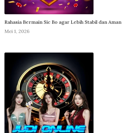
Rahasia Bermain Sic Bo agar Lebih Stabil dan Aman
Mei 1, 2026