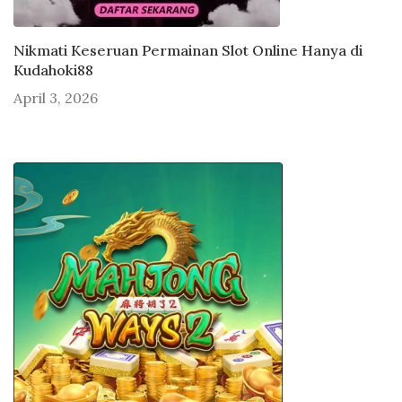
Nikmati Keseruan Permainan Slot Online Hanya di
Kudahoki88
April 3, 2026