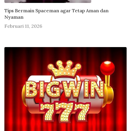
Tips Bermain Spaceman agar Tetap Aman dan
Nyaman
Februari 11, 2026