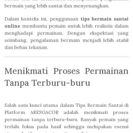
bermain yang lebih santai dan menyenangkan.
Dalam konteks ini, penggunaan
tips bermain santai
online
membantu pemain untuk lebih realistis dalam
menghadapi permainan. Dengan ekspektasi yang
seimbang, pengalaman bermain menjadi lebih stabil
dan bebas tekanan.
Menikmati Proses Permainan
Tanpa Terburu-buru
Salah satu kunci utama dalam Tips Bermain Santai di
Platform ARESGACOR adalah menikmati proses
permainan tanpa terburu-buru. Banyak pemain yang
terlalu fokus pada hasil sehingga melupakan esensi