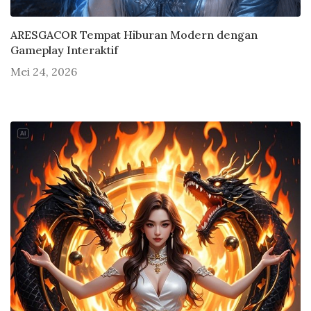
ARESGACOR Tempat Hiburan Modern dengan
Gameplay Interaktif
Mei 24, 2026