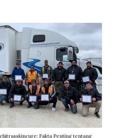
chitrasskincure: Fakta Penting tentang