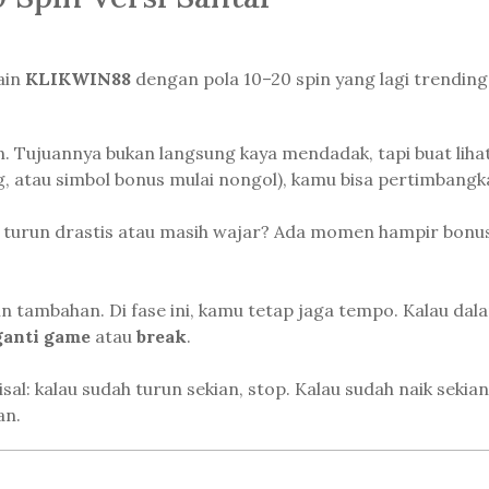
ain
KLIKWIN88
dengan pola 10–20 spin yang lagi trending
Tujuannya bukan langsung kaya mendadak, tapi buat lihat 
ng, atau simbol bonus mulai nongol), kamu bisa pertimbangka
do turun drastis atau masih wajar? Ada momen hampir bonus
pin tambahan. Di fase ini, kamu tetap jaga tempo. Kalau da
ganti game
atau
break
.
l: kalau sudah turun sekian, stop. Kalau sudah naik sekian,
an.