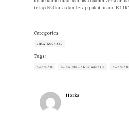
Kalau kamu mau, aku bisa bikinin versi artik
tetap 553 kata dan tetap pakai brand
KLIK
Categories:
UNCATEGORIZED
Tags:
KLIKWIN88
KLIKWIN88 LINK ALTERNATIF
KLIKWIN88
Horks