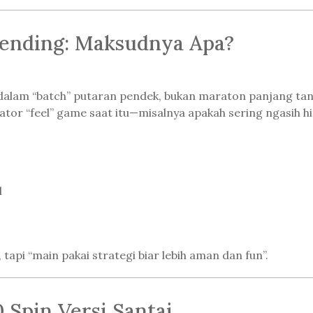
rending: Maksudnya Apa?
dalam “batch” putaran pendek, bukan maraton panjang ta
tor “feel” game saat itu—misalnya apakah sering ngasih hit
l
 tapi “main pakai strategi biar lebih aman dan fun”.
 Spin Versi Santai