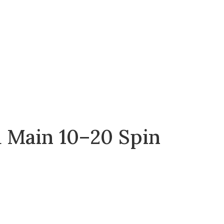
 Main 10–20 Spin