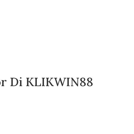
or Di KLIKWIN88