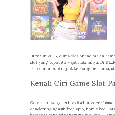
Di tahun 2026, dunia
slot
online makin rame
slot yang tepat itu wajib hukumnya. Di
KLI
pilih dan modal nggak kebuang percuma, sim
Kenali Ciri Game Slot P
Game slot yang sering disebut gacor biasan
cenderung ngasih free spin, bonus kecil, a