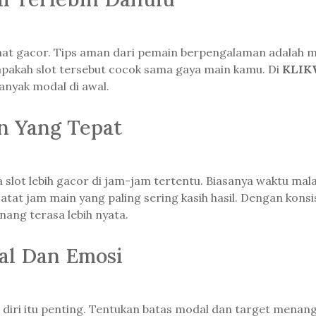
hat gacor. Tips aman dari pemain berpengalaman adalah mula
apakah slot tersebut cocok sama gaya main kamu. Di
KLIK
anyak modal di awal.
n Yang Tepat
lot lebih gacor di jam-jam tertentu. Biasanya waktu malam
atat jam main yang paling sering kasih hasil. Dengan konsi
nang terasa lebih nyata.
al Dan Emosi
l diri itu penting. Tentukan batas modal dan target menan