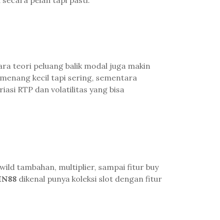
secara pelan tapi pasti.
cara teori peluang balik modal juga makin
a menang kecil tapi sering, sementara
asi RTP dan volatilitas yang bisa
 wild tambahan, multiplier, sampai fitur buy
IN88
dikenal punya koleksi slot dengan fitur