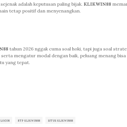
 sejenak adalah keputusan paling bijak.
KLIKWIN88
memang
main tetap positif dan menyenangkan.
N88
tahun 2026 nggak cuma soal hoki, tapi juga soal stra
 serta mengatur modal dengan baik, peluang menang bisa t
tu yang tepat.
 LOGIN
RTP KLIKWIN88
SITUS KLIKWIN88