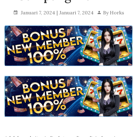
Januari 7, 2024
Januari 7, 2024
By
Horks