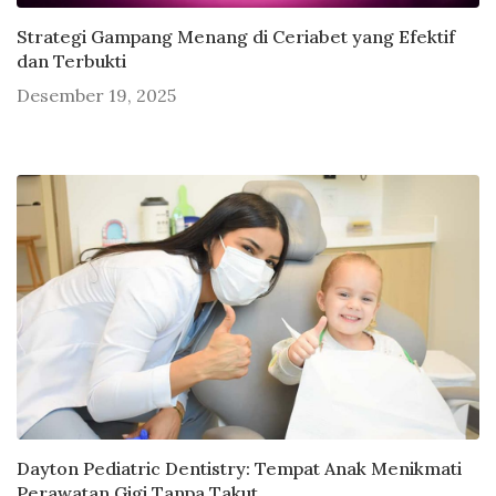
Strategi Gampang Menang di Ceriabet yang Efektif
dan Terbukti
Desember 19, 2025
Dayton Pediatric Dentistry: Tempat Anak Menikmati
Perawatan Gigi Tanpa Takut