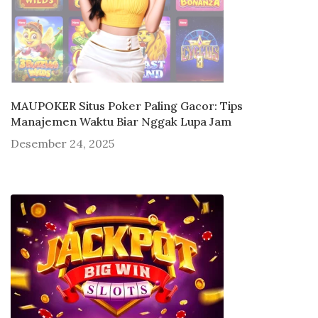
MAUPOKER Situs Poker Paling Gacor: Tips
Manajemen Waktu Biar Nggak Lupa Jam
Desember 24, 2025