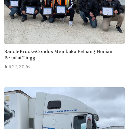
SaddleBrookeCondos Membuka Peluang Hunian
Bernilai Tinggi
Juli 27, 2026