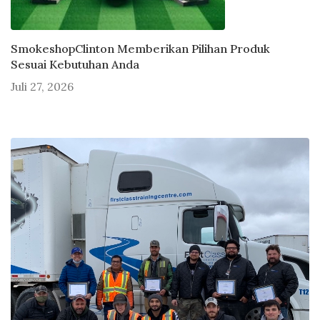
SmokeshopClinton Memberikan Pilihan Produk
Sesuai Kebutuhan Anda
Juli 27, 2026