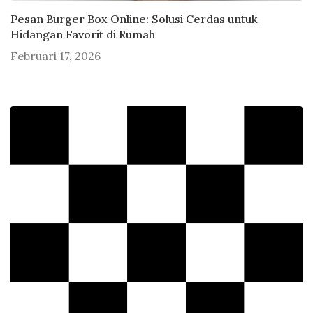
Pesan Burger Box Online: Solusi Cerdas untuk
Hidangan Favorit di Rumah
Februari 17, 2026