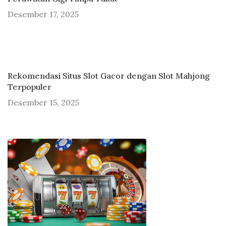
Desember 17, 2025
Rekomendasi Situs Slot Gacor dengan Slot Mahjong
Terpopuler
Desember 15, 2025