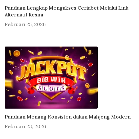
Panduan Lengkap Mengakses Ceriabet Melalui Link
Alternatif Resmi
Februari 25, 2026
Panduan Menang Konsisten dalam Mahjong Modern
Februari 23, 2026