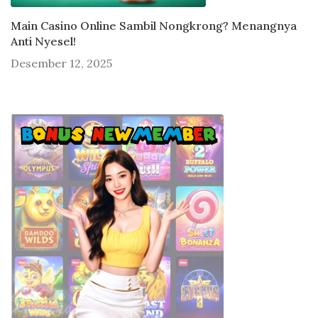
Main Casino Online Sambil Nongkrong? Menangnya
Anti Nyesel!
Desember 12, 2025