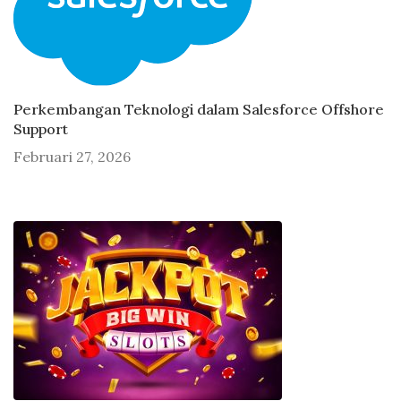
Perkembangan Teknologi dalam Salesforce Offshore
Support
Februari 27, 2026