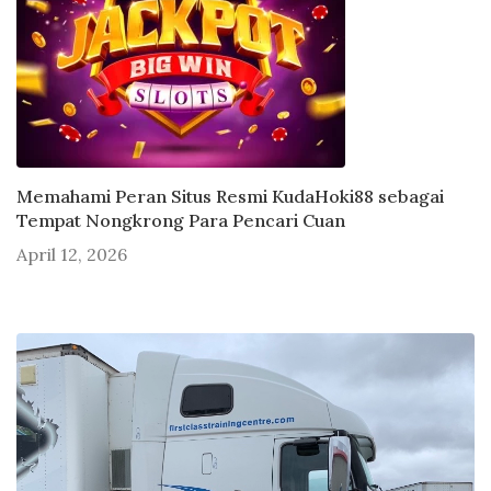
Memahami Peran Situs Resmi KudaHoki88 sebagai
Tempat Nongkrong Para Pencari Cuan
April 12, 2026