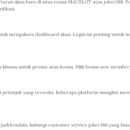
ran akun baru di situs resmi MAUSLOT atau joker388. Pas
fikasi.
 untuk mengakses dashboard akun. Login ini penting untuk
u khusus untuk promo atau bonus. Pilih bonus new member 
suai petunjuk yang tersedia. Beberapa platform mungkin m
erjadi kendala, hubungi customer service joker388 yang b