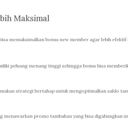
ebih Maksimal
 bisa memaksimalkan bonus new member agar lebih efektif
miliki peluang menang tinggi sehingga bonus bisa member
 Gunakan strategi bertahap untuk mengoptimalkan saldo ta
ng menawarkan promo tambahan yang bisa digabungkan u