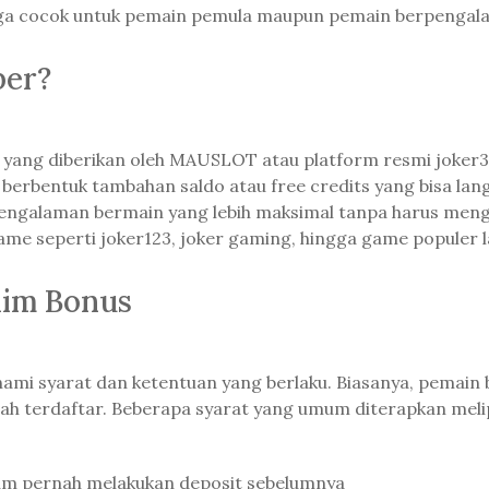
ngga cocok untuk pemain pemula maupun pemain berpengal
ber?
yang diberikan oleh MAUSLOT atau platform resmi joker3
 berbentuk tambahan saldo atau free credits yang bisa l
pengalaman bermain yang lebih maksimal tanpa harus meng
me seperti joker123, joker gaming, hingga game populer l
aim Bonus
mi syarat dan ketentuan yang berlaku. Biasanya, pemain 
ah terdaftar. Beberapa syarat yang umum diterapkan melip
lum pernah melakukan deposit sebelumnya