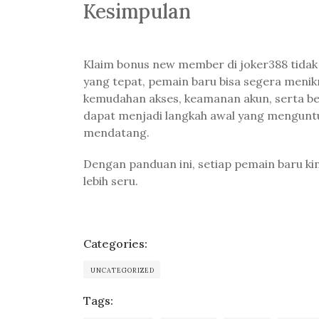
Kesimpulan
Klaim bonus new member di joker388 tidak
yang tepat, pemain baru bisa segera meni
kemudahan akses, keamanan akun, serta be
dapat menjadi langkah awal yang menguntu
mendatang.
Dengan panduan ini, setiap pemain baru ki
lebih seru.
Categories:
UNCATEGORIZED
Tags: