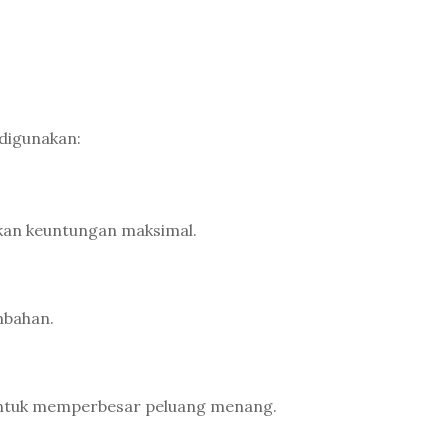
 digunakan:
ikan keuntungan maksimal.
mbahan.
ntuk memperbesar peluang menang.