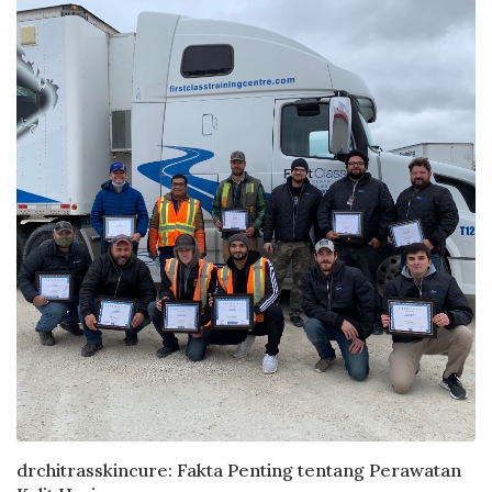
drchitrasskincure: Fakta Penting tentang Perawatan