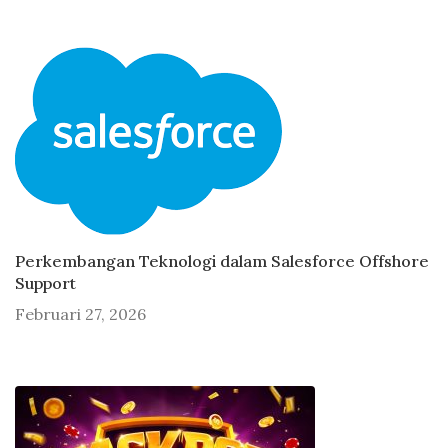
Perkembangan Teknologi dalam Salesforce Offshore
Support
Februari 27, 2026