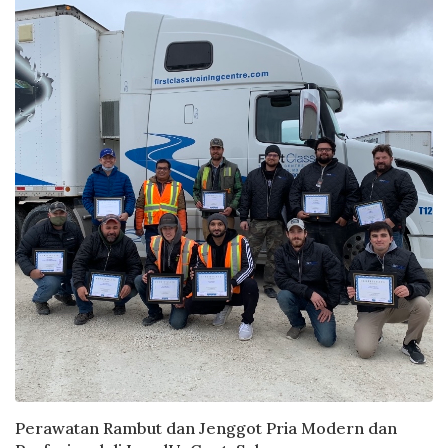
Perawatan Rambut dan Jenggot Pria Modern dan