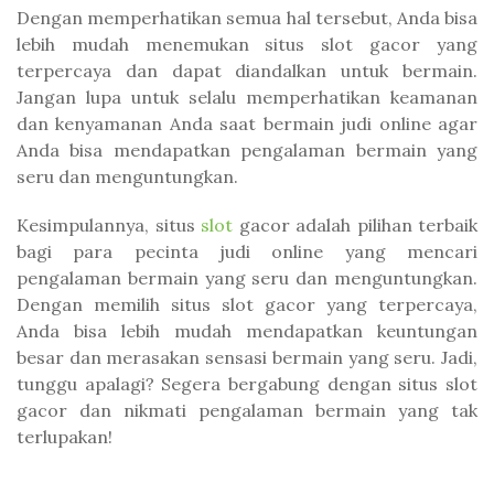
Dengan memperhatikan semua hal tersebut, Anda bisa
lebih mudah menemukan situs slot gacor yang
terpercaya dan dapat diandalkan untuk bermain.
Jangan lupa untuk selalu memperhatikan keamanan
dan kenyamanan Anda saat bermain judi online agar
Anda bisa mendapatkan pengalaman bermain yang
seru dan menguntungkan.
Kesimpulannya, situs
slot
gacor adalah pilihan terbaik
bagi para pecinta judi online yang mencari
pengalaman bermain yang seru dan menguntungkan.
Dengan memilih situs slot gacor yang terpercaya,
Anda bisa lebih mudah mendapatkan keuntungan
besar dan merasakan sensasi bermain yang seru. Jadi,
tunggu apalagi? Segera bergabung dengan situs slot
gacor dan nikmati pengalaman bermain yang tak
terlupakan!