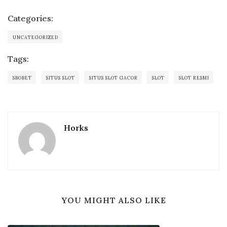
Categories:
UNCATEGORIZED
Tags:
SBOBET
SITUS SLOT
SITUS SLOT GACOR
SLOT
SLOT RESMI
Horks
YOU MIGHT ALSO LIKE