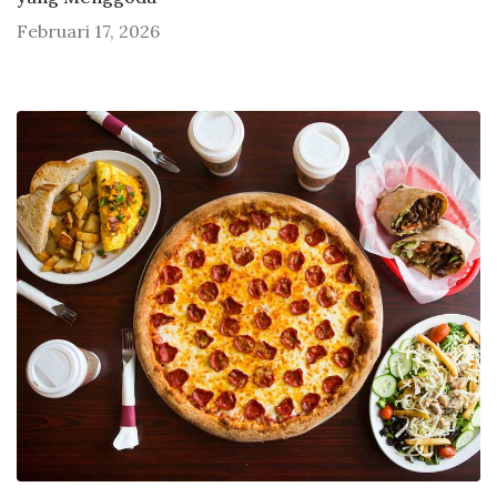
Februari 17, 2026