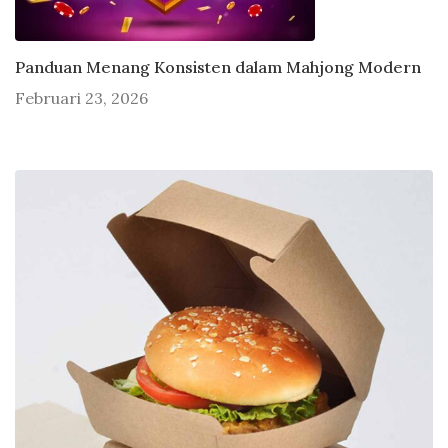
Panduan Menang Konsisten dalam Mahjong Modern
Februari 23, 2026