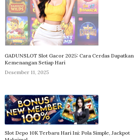
GADUNSLOT Slot Gacor 2025: Cara Cerdas Dapatkan
Kemenangan Setiap Hari
Desember 11, 2025
Slot Depo 10K Terbaru Hari Ini: Pola Simple, Jackpot
Maksimal