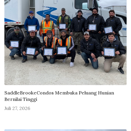
SaddleBrookeCondos Membuka Peluang Hunian
Bernilai Tinggi
Juli 27, 2026