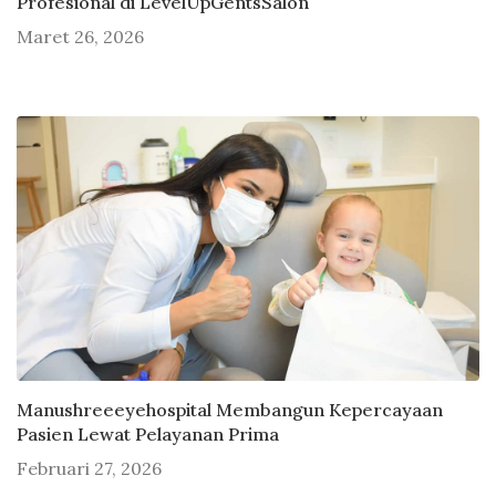
Profesional di LevelUpGentsSalon
Maret 26, 2026
Manushreeeyehospital Membangun Kepercayaan
Pasien Lewat Pelayanan Prima
Februari 27, 2026