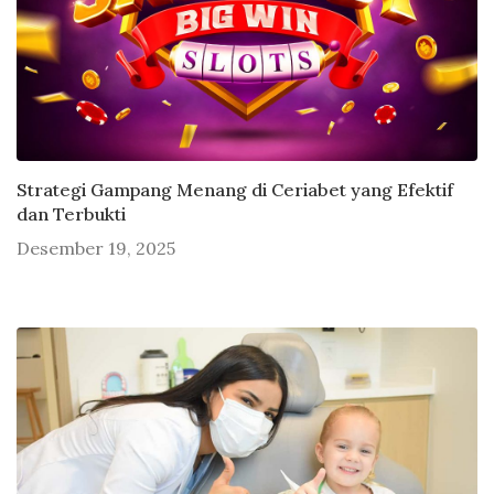
Strategi Gampang Menang di Ceriabet yang Efektif
dan Terbukti
Desember 19, 2025