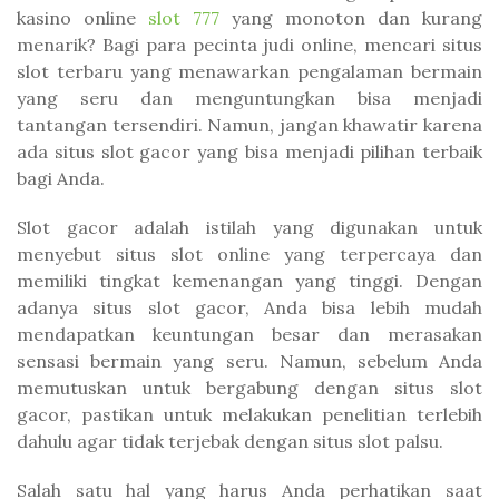
kasino online
slot 777
yang monoton dan kurang
menarik? Bagi para pecinta judi online, mencari situs
slot terbaru yang menawarkan pengalaman bermain
yang seru dan menguntungkan bisa menjadi
tantangan tersendiri. Namun, jangan khawatir karena
ada situs slot gacor yang bisa menjadi pilihan terbaik
bagi Anda.
Slot gacor adalah istilah yang digunakan untuk
menyebut situs slot online yang terpercaya dan
memiliki tingkat kemenangan yang tinggi. Dengan
adanya situs slot gacor, Anda bisa lebih mudah
mendapatkan keuntungan besar dan merasakan
sensasi bermain yang seru. Namun, sebelum Anda
memutuskan untuk bergabung dengan situs slot
gacor, pastikan untuk melakukan penelitian terlebih
dahulu agar tidak terjebak dengan situs slot palsu.
Salah satu hal yang harus Anda perhatikan saat