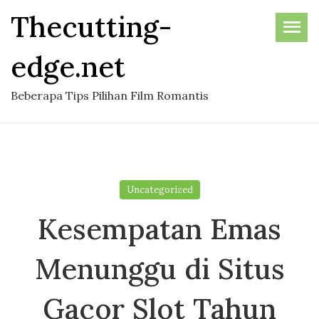
Skip
Thecutting-
to
the
edge.net
content
Beberapa Tips Pilihan Film Romantis
Uncategorized
Kesempatan Emas
Menunggu di Situs
Gacor Slot Tahun