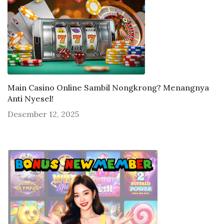
Main Casino Online Sambil Nongkrong? Menangnya
Anti Nyesel!
Desember 12, 2025