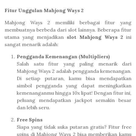
Fitur Unggulan Mahjong Ways 2
Mahjong Ways 2 memiliki berbagai fitur yang
membuatnya berbeda dari slot lainnya. Beberapa fitur
utama yang menjadikan
slot Mahjong Ways 2
ini
sangat menarik adalah:
Pengganda Kemenangan (Multipliers)
Salah satu fitur yang paling menarik dari
Mahjong Ways 2 adalah pengganda kemenangan.
Di setiap putaran, kamu bisa mendapatkan
simbol pengganda yang dapat meningkatkan
kemenanganmu hingga 10x lipat! Dengan fitur ini,
peluang mendapatkan jackpot semakin besar
dan lebih seru.
Free Spins
Siapa yang tidak suka putaran gratis? Fitur free
spins di Mahjong Ways 2 bisa memberikan kamu