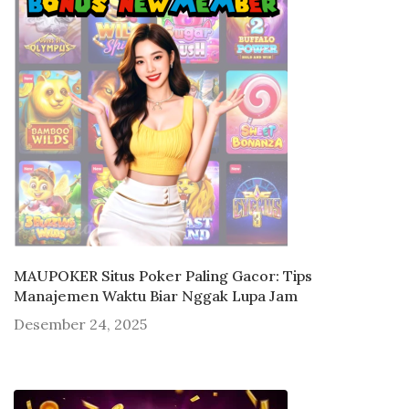
MAUPOKER Situs Poker Paling Gacor: Tips
Manajemen Waktu Biar Nggak Lupa Jam
Desember 24, 2025