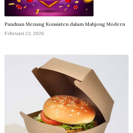
Panduan Menang Konsisten dalam Mahjong Modern
Februari 23, 2026