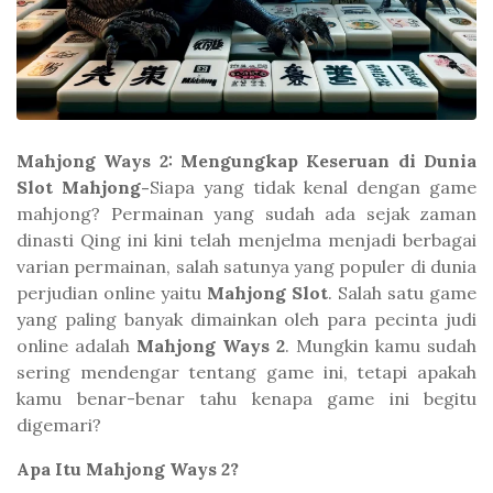
Mahjong Ways 2: Mengungkap Keseruan di Dunia
Slot Mahjong-
Siapa yang tidak kenal dengan game
mahjong? Permainan yang sudah ada sejak zaman
dinasti Qing ini kini telah menjelma menjadi berbagai
varian permainan, salah satunya yang populer di dunia
perjudian online yaitu
Mahjong Slot
. Salah satu game
yang paling banyak dimainkan oleh para pecinta judi
online adalah
Mahjong Ways 2
. Mungkin kamu sudah
sering mendengar tentang game ini, tetapi apakah
kamu benar-benar tahu kenapa game ini begitu
digemari?
Apa Itu Mahjong Ways 2?