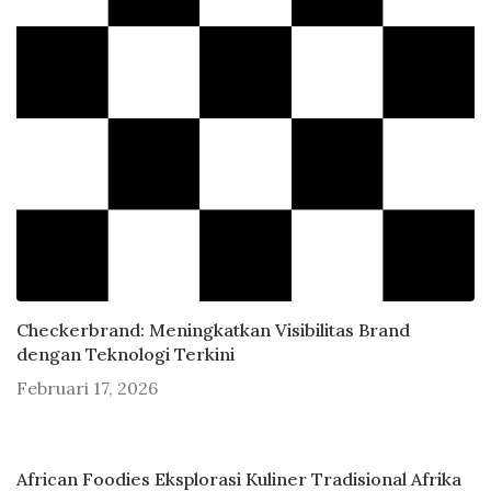
Checkerbrand: Meningkatkan Visibilitas Brand
dengan Teknologi Terkini
Februari 17, 2026
African Foodies Eksplorasi Kuliner Tradisional Afrika