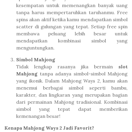
kesempatan untuk memenangkan banyak uang
tanpa harus mempertaruhkan taruhanmu. Free
spins akan aktif ketika kamu mendapatkan simbol
scatter di gulungan yang tepat. Setiap free spin
membawa peluang lebih besar untuk
mendapatkan kombinasi simbol yang
menguntungkan.
Simbol Mahjong
Tidak lengkap rasanya jika bermain
slot
Mahjong
tanpa adanya simbol-simbol Mahjong
yang ikonik. Dalam Mahjong Ways 2, kamu akan
menemui berbagai simbol seperti bambu,
karakter, dan lingkaran yang merupakan bagian
dari permainan Mahjong tradisional. Kombinasi
simbol yang tepat dapat memberikan
kemenangan besar!
Kenapa Mahjong Ways 2 Jadi Favorit?