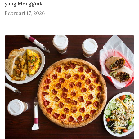
yang Menggoda
Februari 17, 2026