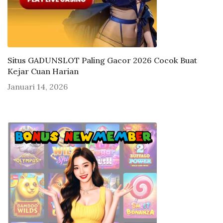
Situs GADUNSLOT Paling Gacor 2026 Cocok Buat
Kejar Cuan Harian
Januari 14, 2026