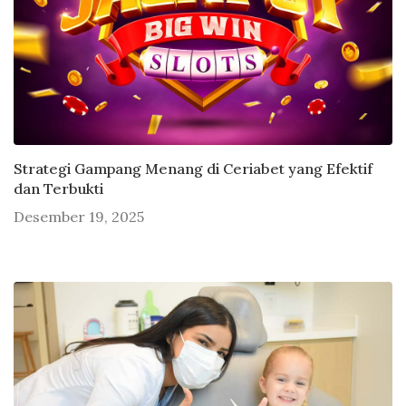
Strategi Gampang Menang di Ceriabet yang Efektif
dan Terbukti
Desember 19, 2025