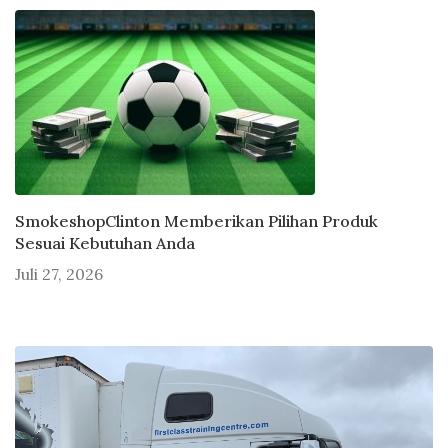
SmokeshopClinton Memberikan Pilihan Produk
Sesuai Kebutuhan Anda
Juli 27, 2026