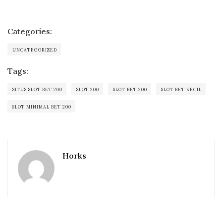
Categories:
UNCATEGORIZED
Tags:
SITUS SLOT BET 200
SLOT 200
SLOT BET 200
SLOT BET KECIL
SLOT MINIMAL BET 200
Horks