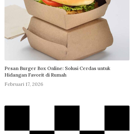
Pesan Burger Box Online: Solusi Cerdas untuk
Hidangan Favorit di Rumah
Februari 17, 2026