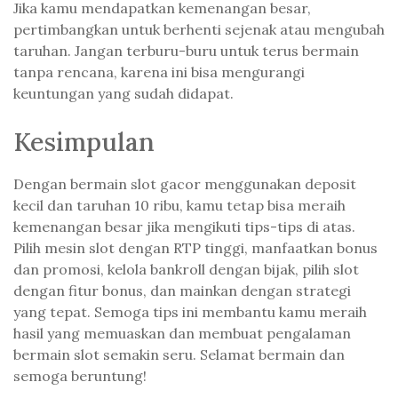
Jika kamu mendapatkan kemenangan besar,
pertimbangkan untuk berhenti sejenak atau mengubah
taruhan. Jangan terburu-buru untuk terus bermain
tanpa rencana, karena ini bisa mengurangi
keuntungan yang sudah didapat.
Kesimpulan
Dengan bermain slot gacor menggunakan deposit
kecil dan taruhan 10 ribu, kamu tetap bisa meraih
kemenangan besar jika mengikuti tips-tips di atas.
Pilih mesin slot dengan RTP tinggi, manfaatkan bonus
dan promosi, kelola bankroll dengan bijak, pilih slot
dengan fitur bonus, dan mainkan dengan strategi
yang tepat. Semoga tips ini membantu kamu meraih
hasil yang memuaskan dan membuat pengalaman
bermain slot semakin seru. Selamat bermain dan
semoga beruntung!