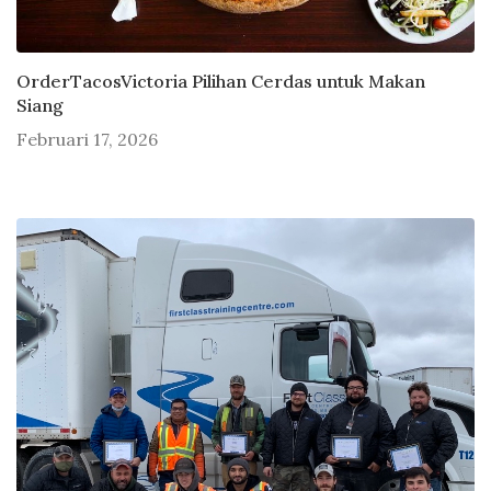
OrderTacosVictoria Pilihan Cerdas untuk Makan
Siang
Februari 17, 2026