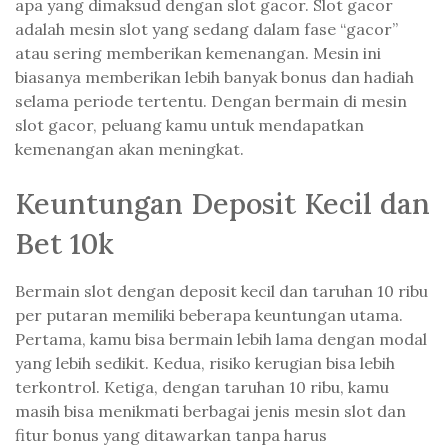
apa yang dimaksud dengan slot gacor. Slot gacor
adalah mesin slot yang sedang dalam fase “gacor”
atau sering memberikan kemenangan. Mesin ini
biasanya memberikan lebih banyak bonus dan hadiah
selama periode tertentu. Dengan bermain di mesin
slot gacor, peluang kamu untuk mendapatkan
kemenangan akan meningkat.
Keuntungan Deposit Kecil dan
Bet 10k
Bermain slot dengan deposit kecil dan taruhan 10 ribu
per putaran memiliki beberapa keuntungan utama.
Pertama, kamu bisa bermain lebih lama dengan modal
yang lebih sedikit. Kedua, risiko kerugian bisa lebih
terkontrol. Ketiga, dengan taruhan 10 ribu, kamu
masih bisa menikmati berbagai jenis mesin slot dan
fitur bonus yang ditawarkan tanpa harus