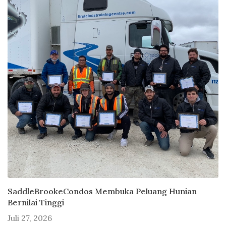
SaddleBrookeCondos Membuka Peluang Hunian
Bernilai Tinggi
Juli 27, 2026