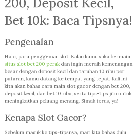
200, Deposit Kecil,
Bet 10k: Baca Tipsnya!
Pengenalan
Halo, para penggemar slot! Kalau kamu suka bermain
situs slot bet 200 perak
dan ingin meraih kemenangan
besar dengan deposit kecil dan taruhan 10 ribu per
putaran, kamu datang ke tempat yang tepat. Kali ini
kita akan bahas cara main slot gacor dengan bet 200,
deposit kecil, dan bet 10 ribu, serta tips-tips jitu untuk
meningkatkan peluang menang. Simak terus, ya!
Kenapa Slot Gacor?
Sebelum masuk ke tips-tipsnya, mari kita bahas dulu