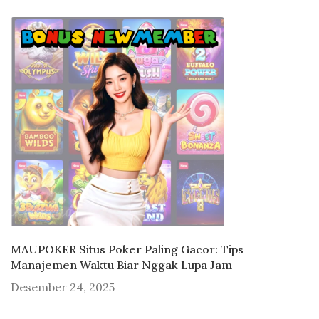
MAUPOKER Situs Poker Paling Gacor: Tips
Manajemen Waktu Biar Nggak Lupa Jam
Desember 24, 2025