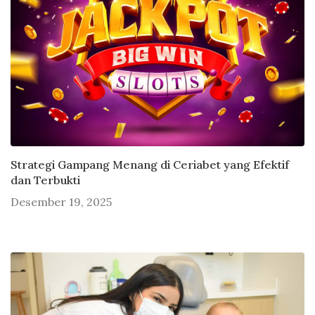
Strategi Gampang Menang di Ceriabet yang Efektif
dan Terbukti
Desember 19, 2025