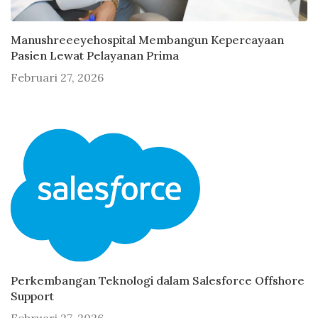
Manushreeeyehospital Membangun Kepercayaan
Pasien Lewat Pelayanan Prima
Februari 27, 2026
Perkembangan Teknologi dalam Salesforce Offshore
Support
Februari 27, 2026