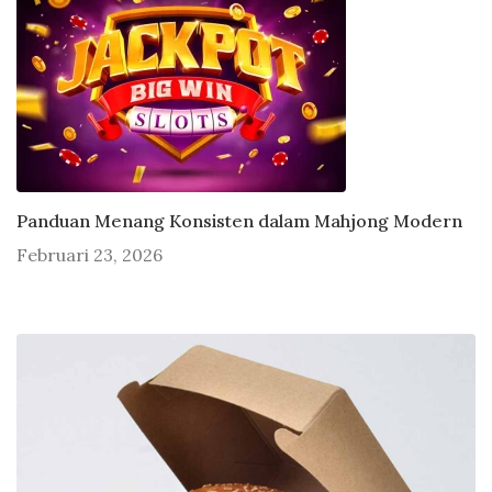
Panduan Menang Konsisten dalam Mahjong Modern
Februari 23, 2026