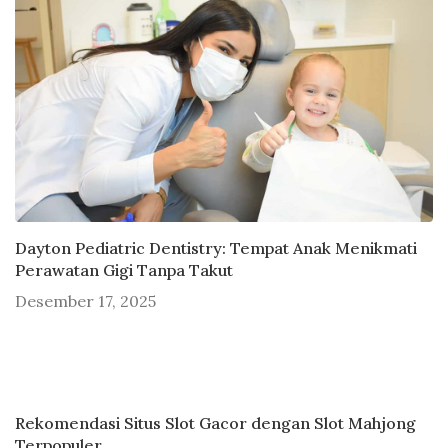
Dayton Pediatric Dentistry: Tempat Anak Menikmati
Perawatan Gigi Tanpa Takut
Desember 17, 2025
Rekomendasi Situs Slot Gacor dengan Slot Mahjong
Terpopuler