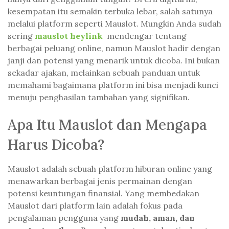
kesempatan itu semakin terbuka lebar, salah satunya
melalui platform seperti Mauslot. Mungkin Anda sudah
sering
mauslot heylink
mendengar tentang
berbagai peluang online, namun Mauslot hadir dengan
janji dan potensi yang menarik untuk dicoba. Ini bukan
sekadar ajakan, melainkan sebuah panduan untuk
memahami bagaimana platform ini bisa menjadi kunci
menuju penghasilan tambahan yang signifikan.
Apa Itu Mauslot dan Mengapa
Harus Dicoba?
Mauslot adalah sebuah platform hiburan online yang
menawarkan berbagai jenis permainan dengan
potensi keuntungan finansial. Yang membedakan
Mauslot dari platform lain adalah fokus pada
pengalaman pengguna yang
mudah, aman, dan