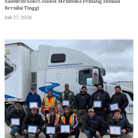
SaddleBrookeCondos Membuka Peluang Hunian
Bernilai Tinggi
Juli 27, 2026