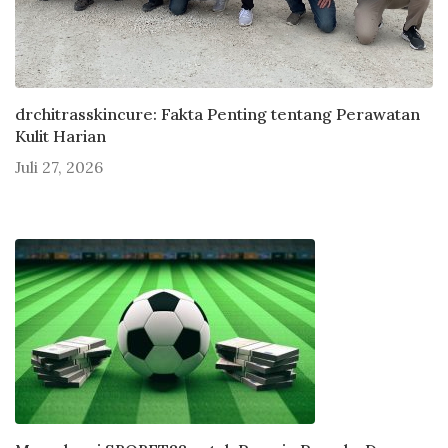
drchitrasskincure: Fakta Penting tentang Perawatan
Kulit Harian
Juli 27, 2026