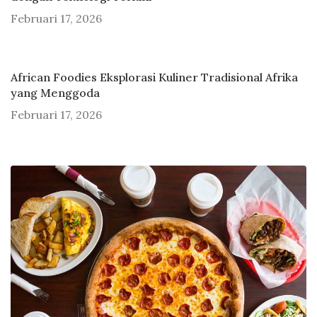
Februari 17, 2026
African Foodies Eksplorasi Kuliner Tradisional Afrika
yang Menggoda
Februari 17, 2026