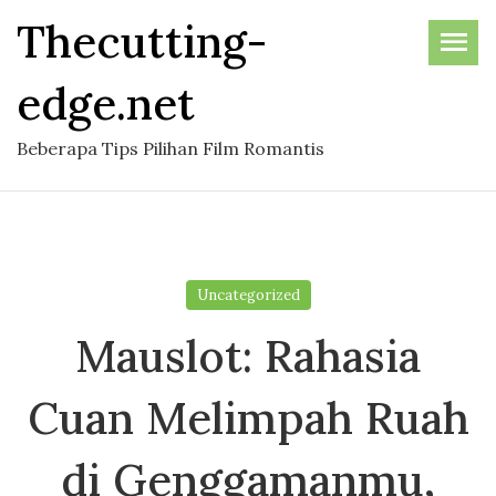
Skip
Thecutting-
to
the
edge.net
content
Beberapa Tips Pilihan Film Romantis
Uncategorized
Mauslot: Rahasia
Cuan Melimpah Ruah
di Genggamanmu,