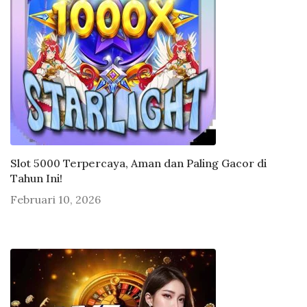
Slot 5000 Terpercaya, Aman dan Paling Gacor di
Tahun Ini!
Februari 10, 2026