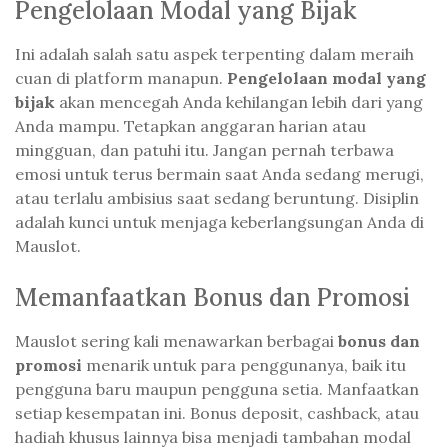
Pengelolaan Modal yang Bijak
Ini adalah salah satu aspek terpenting dalam meraih
cuan di platform manapun.
Pengelolaan modal yang
bijak
akan mencegah Anda kehilangan lebih dari yang
Anda mampu. Tetapkan anggaran harian atau
mingguan, dan patuhi itu. Jangan pernah terbawa
emosi untuk terus bermain saat Anda sedang merugi,
atau terlalu ambisius saat sedang beruntung. Disiplin
adalah kunci untuk menjaga keberlangsungan Anda di
Mauslot.
Memanfaatkan Bonus dan Promosi
Mauslot sering kali menawarkan berbagai
bonus dan
promosi
menarik untuk para penggunanya, baik itu
pengguna baru maupun pengguna setia. Manfaatkan
setiap kesempatan ini. Bonus deposit, cashback, atau
hadiah khusus lainnya bisa menjadi tambahan modal