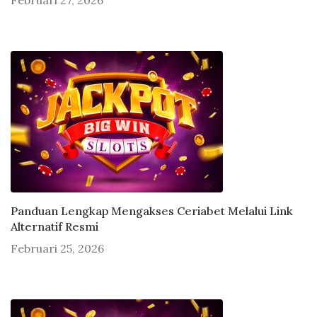
Panduan Lengkap Mengakses Ceriabet Melalui Link
Alternatif Resmi
Februari 25, 2026