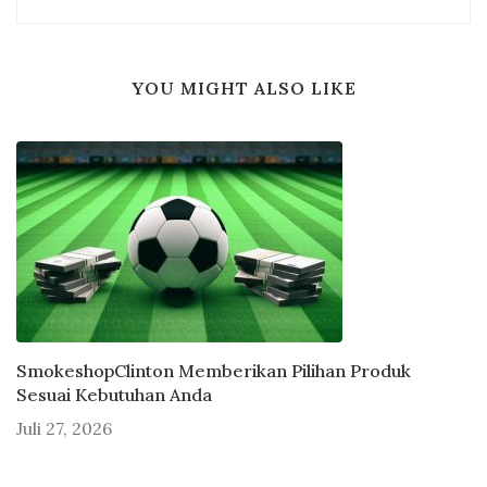
YOU MIGHT ALSO LIKE
SmokeshopClinton Memberikan Pilihan Produk
Sesuai Kebutuhan Anda
Juli 27, 2026