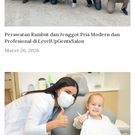
Perawatan Rambut dan Jenggot Pria Modern dan
Profesional di LevelUpGentsSalon
Maret 26, 2026