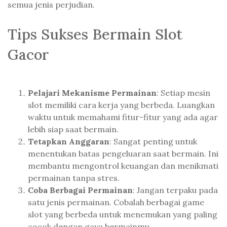
semua jenis perjudian.
Tips Sukses Bermain Slot
Gacor
Pelajari Mekanisme Permainan
: Setiap mesin
slot memiliki cara kerja yang berbeda. Luangkan
waktu untuk memahami fitur-fitur yang ada agar
lebih siap saat bermain.
Tetapkan Anggaran
: Sangat penting untuk
menentukan batas pengeluaran saat bermain. Ini
membantu mengontrol keuangan dan menikmati
permainan tanpa stres.
Coba Berbagai Permainan
: Jangan terpaku pada
satu jenis permainan. Cobalah berbagai game
slot yang berbeda untuk menemukan yang paling
cocok dengan gaya bermainmu.