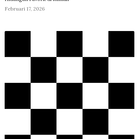
Februari 17, 2026