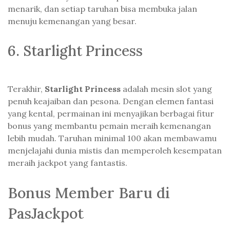
menarik, dan setiap taruhan bisa membuka jalan
menuju kemenangan yang besar.
6. Starlight Princess
Terakhir,
Starlight Princess
adalah mesin slot yang
penuh keajaiban dan pesona. Dengan elemen fantasi
yang kental, permainan ini menyajikan berbagai fitur
bonus yang membantu pemain meraih kemenangan
lebih mudah. Taruhan minimal 100 akan membawamu
menjelajahi dunia mistis dan memperoleh kesempatan
meraih jackpot yang fantastis.
Bonus Member Baru di
PasJackpot