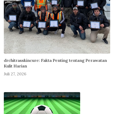
drchitrasskincure: Fakta Penting tentang Perawatan
Kulit Harian
Juli 27, 2026