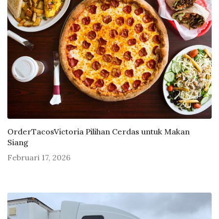
OrderTacosVictoria Pilihan Cerdas untuk Makan
Siang
Februari 17, 2026