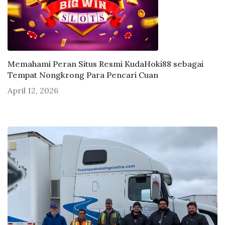
Memahami Peran Situs Resmi KudaHoki88 sebagai
Tempat Nongkrong Para Pencari Cuan
April 12, 2026