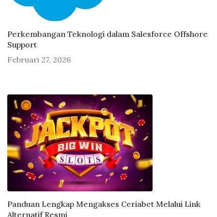
Perkembangan Teknologi dalam Salesforce Offshore
Support
Februari 27, 2026
Panduan Lengkap Mengakses Ceriabet Melalui Link
Alternatif Resmi