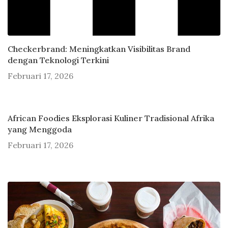
Checkerbrand: Meningkatkan Visibilitas Brand
dengan Teknologi Terkini
Februari 17, 2026
African Foodies Eksplorasi Kuliner Tradisional Afrika
yang Menggoda
Februari 17, 2026