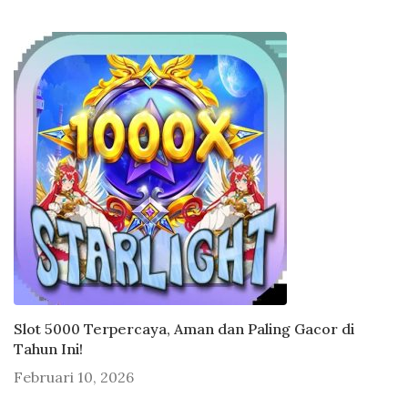
Slot 5000 Terpercaya, Aman dan Paling Gacor di
Tahun Ini!
Februari 10, 2026