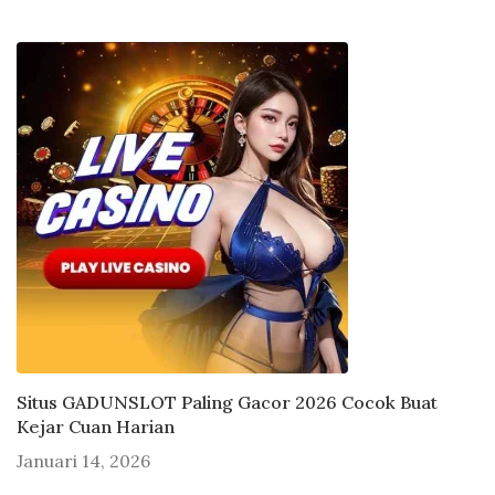
Situs GADUNSLOT Paling Gacor 2026 Cocok Buat
Kejar Cuan Harian
Januari 14, 2026