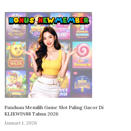
Panduan Memilih Game Slot Paling Gacor Di
KLIKWIN88 Tahun 2026
Januari 1, 2026