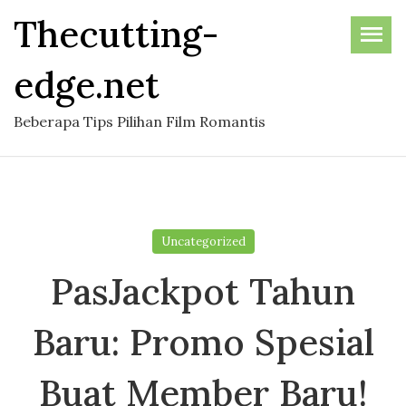
Skip
Thecutting-
to
the
edge.net
content
Beberapa Tips Pilihan Film Romantis
Uncategorized
PasJackpot Tahun
Baru: Promo Spesial
Buat Member Baru!