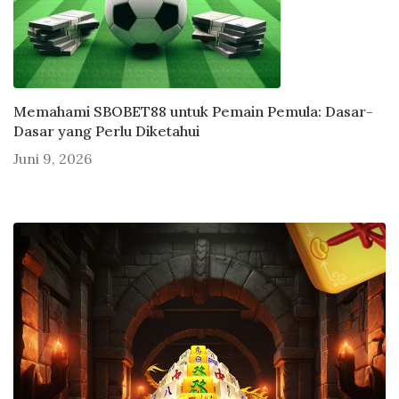
Memahami SBOBET88 untuk Pemain Pemula: Dasar-
Dasar yang Perlu Diketahui
Juni 9, 2026