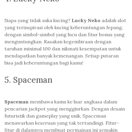
Siapa yang tidak suka kucing?
Lucky Neko
adalah slot
yang terinspirasi oleh kucing keberuntungan Jepang,
dengan simbol-simbol yang lucu dan fitur bonus yang
menguntungkan. Rasakan kegembiraan dengan
taruhan minimal 100 dan nikmati kesempatan untuk
mendapatkan banyak kemenangan. Setiap putaran
bisa jadi keberuntungan bagi kamu!
5. Spaceman
Spaceman
membawa kamu ke luar angkasa dalam
pencarian jackpot yang menggiurkan. Dengan desain
futuristik dan gameplay yang unik, Spaceman
menawarkan keseruan yang tak tertandingi. Fitur-
fitur di dalamnya membuat permainan ini semakin